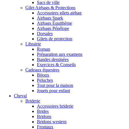
Sacs de ville
Gilet Airbags & Protections
Accessoires gilets airbag
Airbags Spark
Airbags Équithème
Airbags Pénélope
Dorsales
Gilets de protection
Librairie
Roman
Préparation aux examens
Bandes dessinées
Exercices & Conseils
Cadeaux équestres
Bijoux
Peluches
Tout pour la maison
Jouets pour enfant
Cheval
Briderie
Accessoires briderie
Brides
Bridons
Bridons western
Frontaux