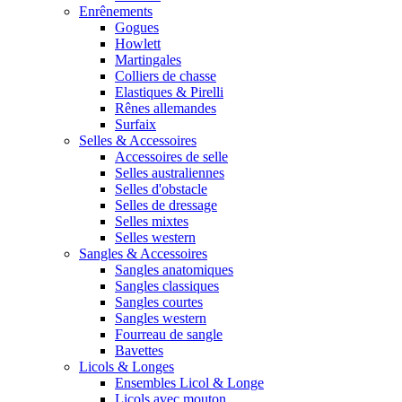
Enrênements
Gogues
Howlett
Martingales
Colliers de chasse
Elastiques & Pirelli
Rênes allemandes
Surfaix
Selles & Accessoires
Accessoires de selle
Selles australiennes
Selles d'obstacle
Selles de dressage
Selles mixtes
Selles western
Sangles & Accessoires
Sangles anatomiques
Sangles classiques
Sangles courtes
Sangles western
Fourreau de sangle
Bavettes
Licols & Longes
Ensembles Licol & Longe
Licols avec mouton