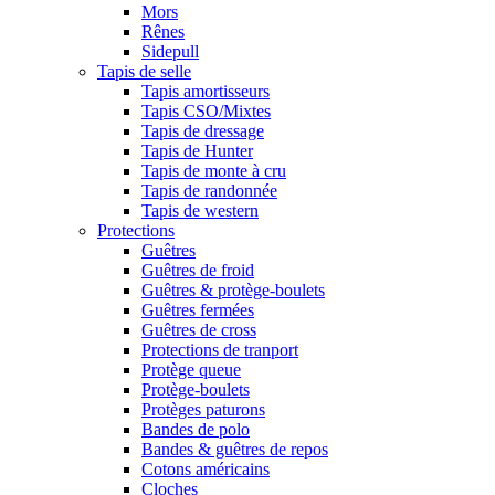
Mors
Rênes
Sidepull
Tapis de selle
Tapis amortisseurs
Tapis CSO/Mixtes
Tapis de dressage
Tapis de Hunter
Tapis de monte à cru
Tapis de randonnée
Tapis de western
Protections
Guêtres
Guêtres de froid
Guêtres & protège-boulets
Guêtres fermées
Guêtres de cross
Protections de tranport
Protège queue
Protège-boulets
Protèges paturons
Bandes de polo
Bandes & guêtres de repos
Cotons américains
Cloches