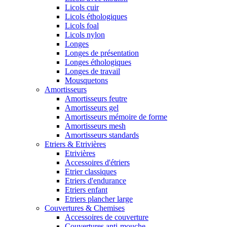
Licols cuir
Licols éthologiques
Licols foal
Licols nylon
Longes
Longes de présentation
Longes éthologiques
Longes de travail
Mousquetons
Amortisseurs
Amortisseurs feutre
Amortisseurs gel
Amortisseurs mémoire de forme
Amortisseurs mesh
Amortisseurs standards
Etriers & Etrivières
Etrivières
Accessoires d'étriers
Etrier classiques
Etriers d'endurance
Etriers enfant
Etriers plancher large
Couvertures & Chemises
Accessoires de couverture
Couvertures anti-mouche