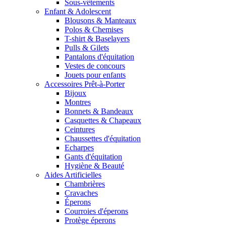
Sous-vêtements
Enfant & Adolescent
Blousons & Manteaux
Polos & Chemises
T-shirt & Baselayers
Pulls & Gilets
Pantalons d'équitation
Vestes de concours
Jouets pour enfants
Accessoires Prêt-à-Porter
Bijoux
Montres
Bonnets & Bandeaux
Casquettes & Chapeaux
Ceintures
Chaussettes d'équitation
Echarpes
Gants d'équitation
Hygiène & Beauté
Aides Artificielles
Chambrières
Cravaches
Éperons
Courroies d'éperons
Protège éperons