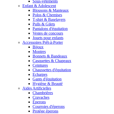
Sous-vêtements
Enfant & Adolescent
Blousons & Manteaux
Polos & Chemises
T-shirt & Baselayers
Pulls & Gilets
Pantalons d'équitation
Vestes de concours
Jouets pour enfants
Accessoires Prêt-à-Porter
Bijoux
Montres
Bonnets & Bandeaux
Casquettes & Chapeaux
Ceintures
Chaussettes d'équitation
Echarpes
Gants d'équitation
Hygiène & Beauté
Aides Artificielles
Chambrières
Cravaches
Éperons
Courroies d'éperons
Protège éperons