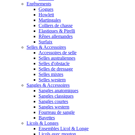
Enrênements
Gogues
Howlett
Martingales
Colliers de chasse
Elastiques & Pirelli
Rênes allemandes
Surfaix
Selles & Accessoires
Accessoires de selle
Selles australiennes
Selles d'obstacle
Selles de dressage
Selles mixtes
Selles western
Sangles & Accessoires
Sangles anatomiques
Sangles classiques
Sangles courtes
Sangles western
Fourreau de sangle
Bavettes
Licols & Longes
Ensembles Licol & Longe
Licols avec mouton