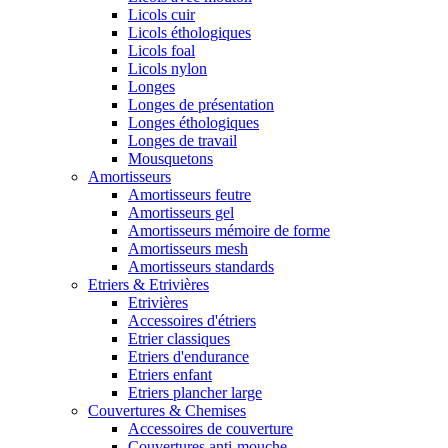
Licols cuir
Licols éthologiques
Licols foal
Licols nylon
Longes
Longes de présentation
Longes éthologiques
Longes de travail
Mousquetons
Amortisseurs
Amortisseurs feutre
Amortisseurs gel
Amortisseurs mémoire de forme
Amortisseurs mesh
Amortisseurs standards
Etriers & Etrivières
Etrivières
Accessoires d'étriers
Etrier classiques
Etriers d'endurance
Etriers enfant
Etriers plancher large
Couvertures & Chemises
Accessoires de couverture
Couvertures anti-mouche