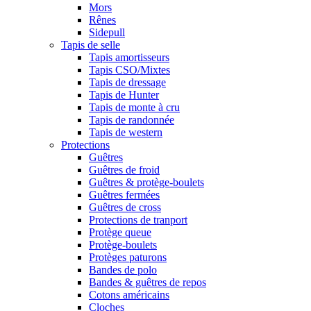
Mors
Rênes
Sidepull
Tapis de selle
Tapis amortisseurs
Tapis CSO/Mixtes
Tapis de dressage
Tapis de Hunter
Tapis de monte à cru
Tapis de randonnée
Tapis de western
Protections
Guêtres
Guêtres de froid
Guêtres & protège-boulets
Guêtres fermées
Guêtres de cross
Protections de tranport
Protège queue
Protège-boulets
Protèges paturons
Bandes de polo
Bandes & guêtres de repos
Cotons américains
Cloches