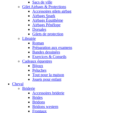
Sacs de ville
Gilet Airbags & Protections
Accessoires gilets airbag
Airbags Spark
Airbags Équithème
Airbags Pénélope
Dorsales
Gilets de protection
Librairie
Roman
Préparation aux examens
Bandes dessinées
Exercices & Conseils
Cadeaux équestres
Bijoux
Peluches
Tout pour la maison
Jouets pour enfant
Cheval
Briderie
Accessoires briderie
Brides
Bridons
Bridons western
Frontaux