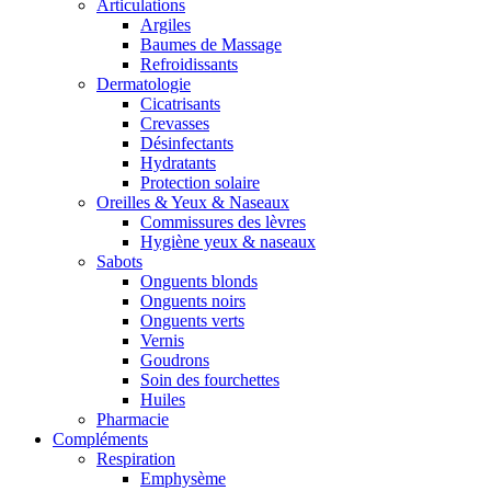
Articulations
Argiles
Baumes de Massage
Refroidissants
Dermatologie
Cicatrisants
Crevasses
Désinfectants
Hydratants
Protection solaire
Oreilles & Yeux & Naseaux
Commissures des lèvres
Hygiène yeux & naseaux
Sabots
Onguents blonds
Onguents noirs
Onguents verts
Vernis
Goudrons
Soin des fourchettes
Huiles
Pharmacie
Compléments
Respiration
Emphysème