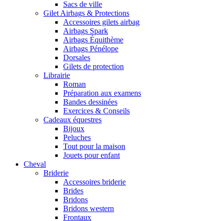
Sacs de ville
Gilet Airbags & Protections
Accessoires gilets airbag
Airbags Spark
Airbags Équithème
Airbags Pénélope
Dorsales
Gilets de protection
Librairie
Roman
Préparation aux examens
Bandes dessinées
Exercices & Conseils
Cadeaux équestres
Bijoux
Peluches
Tout pour la maison
Jouets pour enfant
Cheval
Briderie
Accessoires briderie
Brides
Bridons
Bridons western
Frontaux