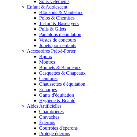
Sous-vêtements
Enfant & Adolescent
Blousons & Manteaux
Polos & Chemises
T-shirt & Baselayers
Pulls & Gilets
Pantalons d'équitation
Vestes de concours
Jouets pour enfants
Accessoires Prêt-à-Porter
Bijoux
Montres
Bonnets & Bandeaux
Casquettes & Chapeaux
Ceintures
Chaussettes d'équitation
Echarpes
Gants d'équitation
Hygiène & Beauté
Aides Artificielles
Chambrières
Cravaches
Éperons
Courroies d'éperons
Protège éperons