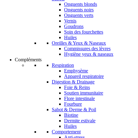
Onguents blonds
Onguents noirs
Onguents verts
Vernis
Goudrons
Soin des fourchettes
Huiles
Oreilles & Yeux & Naseaux
Commissures des lèvres
Hygiène yeux & naseaux
Compléments
Respiration
Emphysème
Appareil respiratoire
Digestion & Drainage
Foie & Reins
Soutien immunitaire
Flore intestinale
Fourbure
Sabot & Derme & Poil
Biotine
Dermite estivale
Huiles
Comportement
Anti-stress