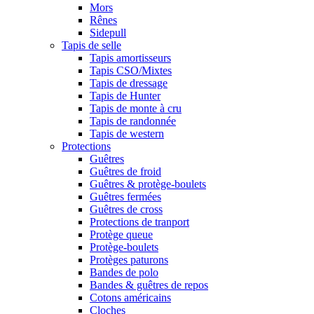
Mors
Rênes
Sidepull
Tapis de selle
Tapis amortisseurs
Tapis CSO/Mixtes
Tapis de dressage
Tapis de Hunter
Tapis de monte à cru
Tapis de randonnée
Tapis de western
Protections
Guêtres
Guêtres de froid
Guêtres & protège-boulets
Guêtres fermées
Guêtres de cross
Protections de tranport
Protège queue
Protège-boulets
Protèges paturons
Bandes de polo
Bandes & guêtres de repos
Cotons américains
Cloches