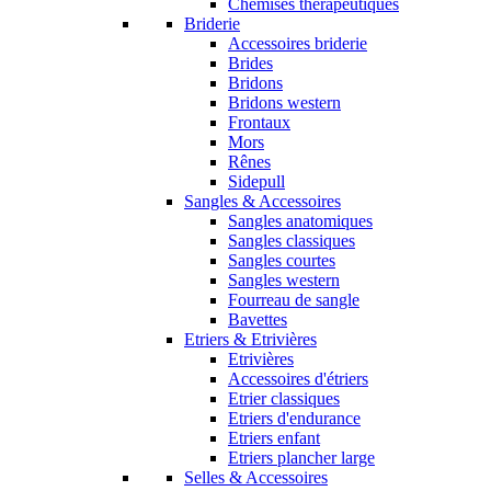
Chemises thérapeutiques
Briderie
Accessoires briderie
Brides
Bridons
Bridons western
Frontaux
Mors
Rênes
Sidepull
Sangles & Accessoires
Sangles anatomiques
Sangles classiques
Sangles courtes
Sangles western
Fourreau de sangle
Bavettes
Etriers & Etrivières
Etrivières
Accessoires d'étriers
Etrier classiques
Etriers d'endurance
Etriers enfant
Etriers plancher large
Selles & Accessoires