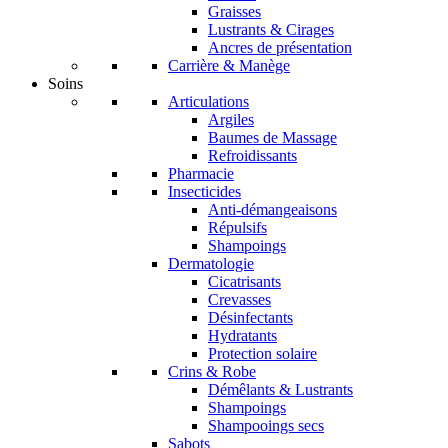
Graisses
Lustrants & Cirages
Ancres de présentation
Carrière & Manège
Soins
Articulations
Argiles
Baumes de Massage
Refroidissants
Pharmacie
Insecticides
Anti-démangeaisons
Répulsifs
Shampoings
Dermatologie
Cicatrisants
Crevasses
Désinfectants
Hydratants
Protection solaire
Crins & Robe
Démêlants & Lustrants
Shampoings
Shampooings secs
Sabots