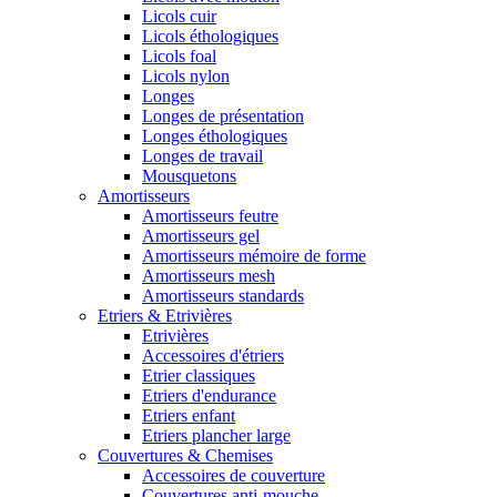
Licols cuir
Licols éthologiques
Licols foal
Licols nylon
Longes
Longes de présentation
Longes éthologiques
Longes de travail
Mousquetons
Amortisseurs
Amortisseurs feutre
Amortisseurs gel
Amortisseurs mémoire de forme
Amortisseurs mesh
Amortisseurs standards
Etriers & Etrivières
Etrivières
Accessoires d'étriers
Etrier classiques
Etriers d'endurance
Etriers enfant
Etriers plancher large
Couvertures & Chemises
Accessoires de couverture
Couvertures anti-mouche