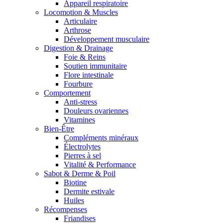
Appareil respiratoire
Locomotion & Muscles
Articulaire
Arthrose
Développement musculaire
Digestion & Drainage
Foie & Reins
Soutien immunitaire
Flore intestinale
Fourbure
Comportement
Anti-stress
Douleurs ovariennes
Vitamines
Bien-Être
Compléments minéraux
Électrolytes
Pierres à sel
Vitalité & Performance
Sabot & Derme & Poil
Biotine
Dermite estivale
Huiles
Récompenses
Friandises