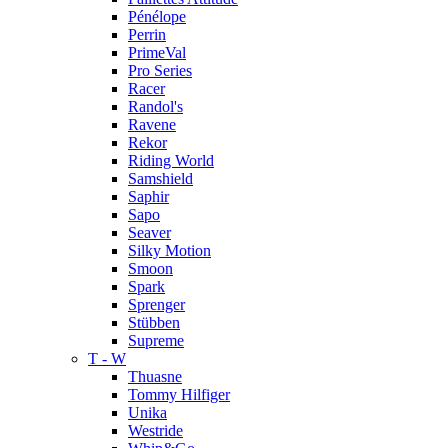
Pénélope
Perrin
PrimeVal
Pro Series
Racer
Randol's
Ravene
Rekor
Riding World
Samshield
Saphir
Sapo
Seaver
Silky Motion
Smoon
Spark
Sprenger
Stübben
Supreme
T - W
Thuasne
Tommy Hilfiger
Unika
Westride