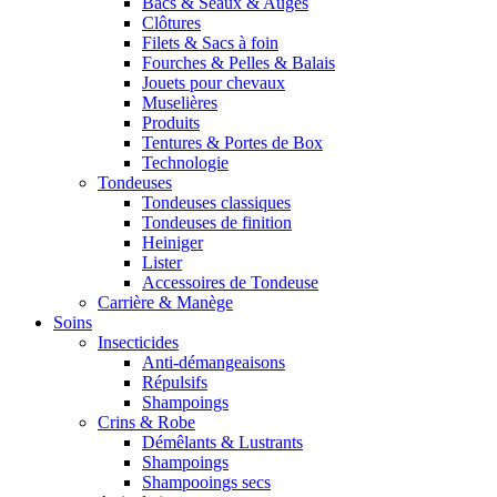
Bacs & Seaux & Auges
Clôtures
Filets & Sacs à foin
Fourches & Pelles & Balais
Jouets pour chevaux
Muselières
Produits
Tentures & Portes de Box
Technologie
Tondeuses
Tondeuses classiques
Tondeuses de finition
Heiniger
Lister
Accessoires de Tondeuse
Carrière & Manège
Soins
Insecticides
Anti-démangeaisons
Répulsifs
Shampoings
Crins & Robe
Démêlants & Lustrants
Shampoings
Shampooings secs