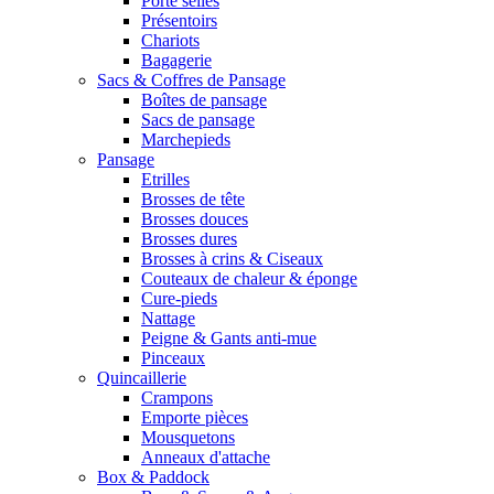
Porte selles
Présentoirs
Chariots
Bagagerie
Sacs & Coffres de Pansage
Boîtes de pansage
Sacs de pansage
Marchepieds
Pansage
Etrilles
Brosses de tête
Brosses douces
Brosses dures
Brosses à crins & Ciseaux
Couteaux de chaleur & éponge
Cure-pieds
Nattage
Peigne & Gants anti-mue
Pinceaux
Quincaillerie
Crampons
Emporte pièces
Mousquetons
Anneaux d'attache
Box & Paddock