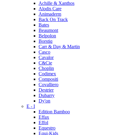
Achille & Xanthos
Alodis Care
Animaderm
Back On Track
Bates
Beaumont
Belpolon
Borstiq
Carr & Day & Martin
Casco
Cavalor
C&Cie
Choplin
Codimex
Compositi
Covalliero
Destrier
Dubarry
Dy'on
E - I
Edition Bamboo
Effax
Effol
Equestro
Equi-Kids