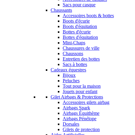
Sacs pour casque
Chaussants
Accessoires boots & bottes
Boots d'écurie
Boots d'équitation
Bottes d'écurie
Bottes d'équitation
Mini-Chaps
Chaussures de ville
Chaussons
Entretien des bottes
Sacs à bottes
Cadeaux équestres
Bijoux
Peluches
Tout pour la maison
Jouets pour enfant
Gilet Airbags & Protections
Accessoires gilets airbag
Airbags Spark
Airbags Équithème
Airbags Pénélope
Dorsales
Gilets de protection
Aides Artificielles