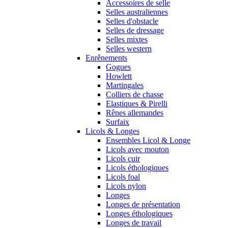
Accessoires de selle
Selles australiennes
Selles d'obstacle
Selles de dressage
Selles mixtes
Selles western
Enrênements
Gogues
Howlett
Martingales
Colliers de chasse
Elastiques & Pirelli
Rênes allemandes
Surfaix
Licols & Longes
Ensembles Licol & Longe
Licols avec mouton
Licols cuir
Licols éthologiques
Licols foal
Licols nylon
Longes
Longes de présentation
Longes éthologiques
Longes de travail