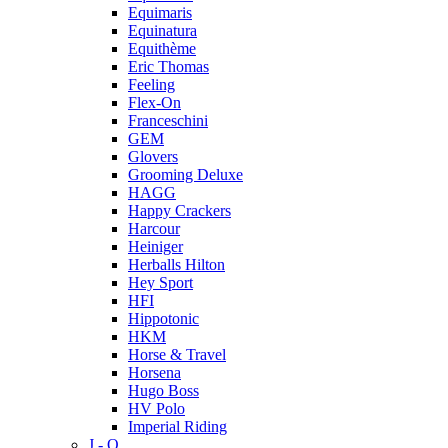
Equimaris
Equinatura
Equithème
Eric Thomas
Feeling
Flex-On
Franceschini
GEM
Glovers
Grooming Deluxe
HAGG
Happy Crackers
Harcour
Heiniger
Herballs Hilton
Hey Sport
HFI
Hippotonic
HKM
Horse & Travel
Horsena
Hugo Boss
HV Polo
Imperial Riding
J - O