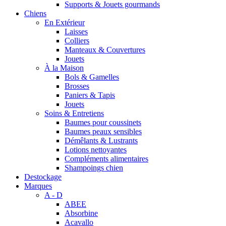
Supports & Jouets gourmands
Chiens
En Extérieur
Laisses
Colliers
Manteaux & Couvertures
Jouets
À la Maison
Bols & Gamelles
Brosses
Paniers & Tapis
Jouets
Soins & Entretiens
Baumes pour coussinets
Baumes peaux sensibles
Démêlants & Lustrants
Lotions nettoyantes
Compléments alimentaires
Shampoings chien
Destockage
Marques
A - D
ABEE
Absorbine
Acavallo