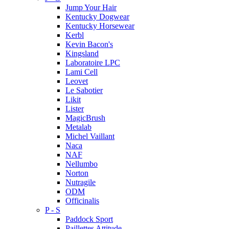
Jump Your Hair
Kentucky Dogwear
Kentucky Horsewear
Kerbl
Kevin Bacon's
Kingsland
Laboratoire LPC
Lami Cell
Leovet
Le Sabotier
Likit
Lister
MagicBrush
Metalab
Michel Vaillant
Naca
NAF
Nellumbo
Norton
Nutragile
ODM
Officinalis
P - S
Paddock Sport
Paillettes Attitude