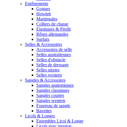
Enrênements
Gogues
Howlett
Martingales
Colliers de chasse
Elastiques & Pirelli
Rênes allemandes
Surfaix
Selles & Accessoires
Accessoires de selle
Selles australiennes
Selles d'obstacle
Selles de dressage
Selles mixtes
Selles western
Sangles & Accessoires
Sangles anatomiques
Sangles classiques
Sangles courtes
Sangles western
Fourreau de sangle
Bavettes
Licols & Longes
Ensembles Licol & Longe
Licols avec mouton