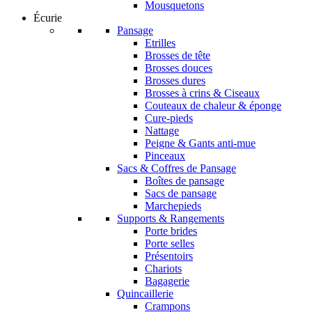
Mousquetons
Écurie
Pansage
Etrilles
Brosses de tête
Brosses douces
Brosses dures
Brosses à crins & Ciseaux
Couteaux de chaleur & éponge
Cure-pieds
Nattage
Peigne & Gants anti-mue
Pinceaux
Sacs & Coffres de Pansage
Boîtes de pansage
Sacs de pansage
Marchepieds
Supports & Rangements
Porte brides
Porte selles
Présentoirs
Chariots
Bagagerie
Quincaillerie
Crampons