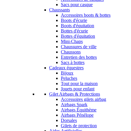
Sacs pour casque
Chaussants
Accessoires boots & bottes
Boots d'écurie
Boots d'équitation
Bottes d'écurie
Bottes d'équitation
Mini-Chaps
Chaussures de ville
Chaussons
Entretien des bottes
Sacs à bottes
Cadeaux équestres
Bijoux
Peluches
Tout pour la maison
Jouets pour enfant
Gilet Airbags & Protections
Accessoires gilets airbag
Airbags Spark
Airbags Équithème
Airbags Pénélope
Dorsales
Gilets de protection
Aides Artificielles