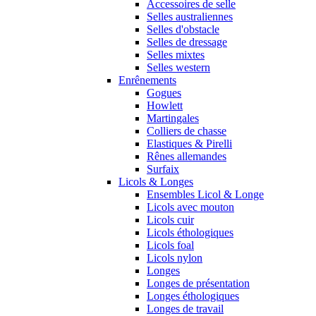
Accessoires de selle
Selles australiennes
Selles d'obstacle
Selles de dressage
Selles mixtes
Selles western
Enrênements
Gogues
Howlett
Martingales
Colliers de chasse
Elastiques & Pirelli
Rênes allemandes
Surfaix
Licols & Longes
Ensembles Licol & Longe
Licols avec mouton
Licols cuir
Licols éthologiques
Licols foal
Licols nylon
Longes
Longes de présentation
Longes éthologiques
Longes de travail