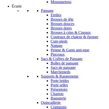
Mousquetons
Écurie
Pansage
Etrilles
Brosses de tête
Brosses douces
Brosses dures
Brosses à crins & Ciseaux
Couteaux de chaleur & éponge
Cure-pieds
Nattage
Peigne & Gants anti-mue
Pinceaux
Sacs & Coffres de Pansage
Boîtes de pansage
Sacs de pansage
Marchepieds
Supports & Rangements
Porte brides
Porte selles
Présentoirs
Chariots
Bagagerie
Quincaillerie
Crampons