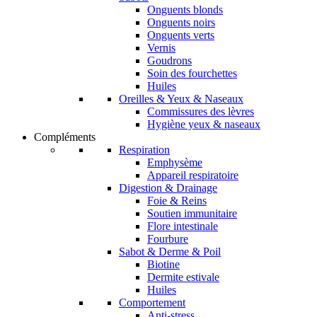
Onguents blonds
Onguents noirs
Onguents verts
Vernis
Goudrons
Soin des fourchettes
Huiles
Oreilles & Yeux & Naseaux
Commissures des lèvres
Hygiène yeux & naseaux
Compléments
Respiration
Emphysème
Appareil respiratoire
Digestion & Drainage
Foie & Reins
Soutien immunitaire
Flore intestinale
Fourbure
Sabot & Derme & Poil
Biotine
Dermite estivale
Huiles
Comportement
Anti-stress