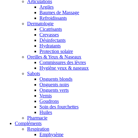
Articulations
Argiles
Baumes de Massage
Refroidissants
Dermatologie
Cicatrisants
Crevasses
Désinfectants
Hydratants
Protection solaire
Oreilles & Yeux & Naseaux
Commissures des lèvres
Hygiène yeux & naseaux
Sabots
Onguents blonds
Onguents noirs
Onguents verts
Vernis
Goudrons
Soin des fourchettes
Huiles
Pharmacie
Compléments
Respiration
Emphysème