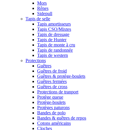
Mors
Rênes
Sidepull
Tapis de selle
Tapis amortisseurs
Tapis CSO/Mixtes
Tapis de dressage
Tapis de Hunter
Tapis de monte à cru
Tapis de randonnée
Tapis de western
Protections
Guêtres
Guêtres de froid
Guêtres & protège-boulets
Guêtres fermées
Guêtres de cross
Protections de tranport
Protège queue
Protège-boulets
Protèges paturons
Bandes de polo
Bandes & guêtres de repos
Cotons américains
Cloches