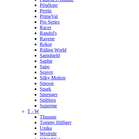
Pénélope
Perrin
PrimeVal
Pro Series
Racer
Randol's
Ravene
Rekor
Riding World
Samshield
Saphir
Sapo
Seaver
Silky Motion
Smoon
Spark
Sprenger
Stübben
Supreme
T - W
Thuasne
Tommy Hilfiger
Unika
Westride