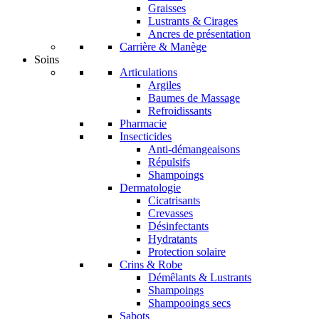
Graisses
Lustrants & Cirages
Ancres de présentation
Carrière & Manège
Soins
Articulations
Argiles
Baumes de Massage
Refroidissants
Pharmacie
Insecticides
Anti-démangeaisons
Répulsifs
Shampoings
Dermatologie
Cicatrisants
Crevasses
Désinfectants
Hydratants
Protection solaire
Crins & Robe
Démêlants & Lustrants
Shampoings
Shampooings secs
Sabots