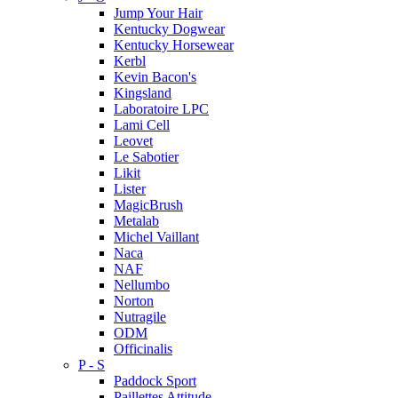
Jump Your Hair
Kentucky Dogwear
Kentucky Horsewear
Kerbl
Kevin Bacon's
Kingsland
Laboratoire LPC
Lami Cell
Leovet
Le Sabotier
Likit
Lister
MagicBrush
Metalab
Michel Vaillant
Naca
NAF
Nellumbo
Norton
Nutragile
ODM
Officinalis
P - S
Paddock Sport
Paillettes Attitude