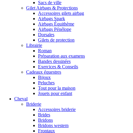
Sacs de ville
Gilet Airbags & Protections
Accessoires gilets airbag
Airbags Spark
Airbags Équithème
Airbags Pénélope
Dorsales
Gilets de protection
Librairie
Roman
Préparation aux examens
Bandes dessinées
Exercices & Conseils
Cadeaux équestres
Bijoux
Peluches
Tout pour la maison
Jouets pour enfant
Cheval
Briderie
Accessoires briderie
Brides
Bridons
Bridons western
Frontaux