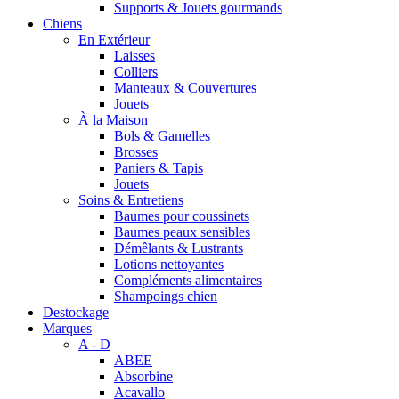
Supports & Jouets gourmands
Chiens
En Extérieur
Laisses
Colliers
Manteaux & Couvertures
Jouets
À la Maison
Bols & Gamelles
Brosses
Paniers & Tapis
Jouets
Soins & Entretiens
Baumes pour coussinets
Baumes peaux sensibles
Démêlants & Lustrants
Lotions nettoyantes
Compléments alimentaires
Shampoings chien
Destockage
Marques
A - D
ABEE
Absorbine
Acavallo