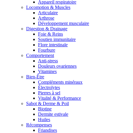
Appareil respiratoire
Locomotion & Muscles
Articulaire
Arthrose
Développement musculaire
Digestion & Drainage
Foie & Reins
Soutien immunitaire
Flore intestinale
Fourbure
Comportement
Anti-stress
Douleurs ovariennes
Vitamines
Bien-Être
Compléments minéraux
Électrolytes
Pierres à sel
Vitalité & Performance
Sabot & Derme & Poil
Biotine
Dermite estivale
Huiles
Récompenses
Friandises