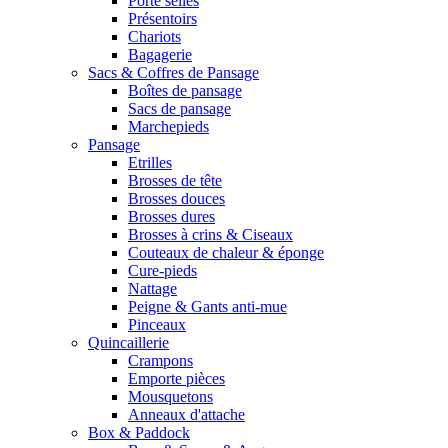
Porte selles
Présentoirs
Chariots
Bagagerie
Sacs & Coffres de Pansage
Boîtes de pansage
Sacs de pansage
Marchepieds
Pansage
Etrilles
Brosses de tête
Brosses douces
Brosses dures
Brosses à crins & Ciseaux
Couteaux de chaleur & éponge
Cure-pieds
Nattage
Peigne & Gants anti-mue
Pinceaux
Quincaillerie
Crampons
Emporte pièces
Mousquetons
Anneaux d'attache
Box & Paddock