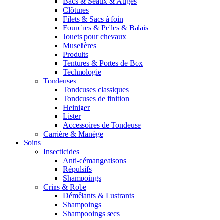
Bacs & Seaux & Auges
Clôtures
Filets & Sacs à foin
Fourches & Pelles & Balais
Jouets pour chevaux
Muselières
Produits
Tentures & Portes de Box
Technologie
Tondeuses
Tondeuses classiques
Tondeuses de finition
Heiniger
Lister
Accessoires de Tondeuse
Carrière & Manège
Soins
Insecticides
Anti-démangeaisons
Répulsifs
Shampoings
Crins & Robe
Démêlants & Lustrants
Shampoings
Shampooings secs