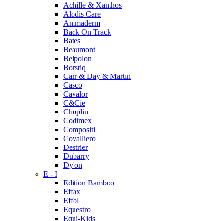
Achille & Xanthos
Alodis Care
Animaderm
Back On Track
Bates
Beaumont
Belpolon
Borstiq
Carr & Day & Martin
Casco
Cavalor
C&Cie
Choplin
Codimex
Compositi
Covalliero
Destrier
Dubarry
Dy'on
E - I
Edition Bamboo
Effax
Effol
Equestro
Equi-Kids