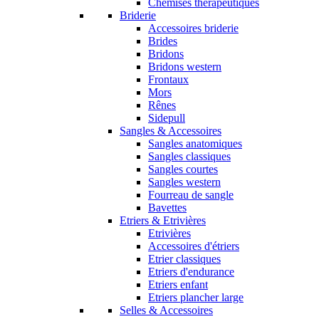
Chemises thérapeutiques
Briderie
Accessoires briderie
Brides
Bridons
Bridons western
Frontaux
Mors
Rênes
Sidepull
Sangles & Accessoires
Sangles anatomiques
Sangles classiques
Sangles courtes
Sangles western
Fourreau de sangle
Bavettes
Etriers & Etrivières
Etrivières
Accessoires d'étriers
Etrier classiques
Etriers d'endurance
Etriers enfant
Etriers plancher large
Selles & Accessoires