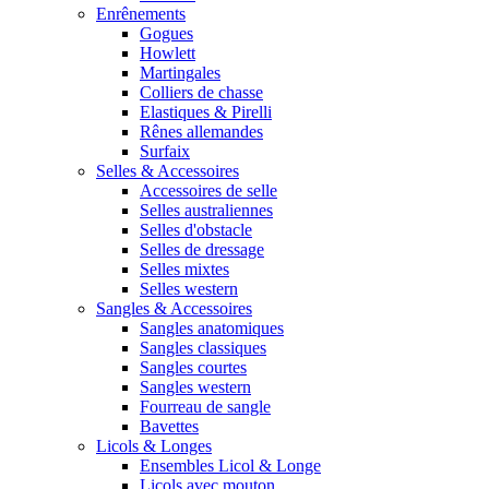
Enrênements
Gogues
Howlett
Martingales
Colliers de chasse
Elastiques & Pirelli
Rênes allemandes
Surfaix
Selles & Accessoires
Accessoires de selle
Selles australiennes
Selles d'obstacle
Selles de dressage
Selles mixtes
Selles western
Sangles & Accessoires
Sangles anatomiques
Sangles classiques
Sangles courtes
Sangles western
Fourreau de sangle
Bavettes
Licols & Longes
Ensembles Licol & Longe
Licols avec mouton