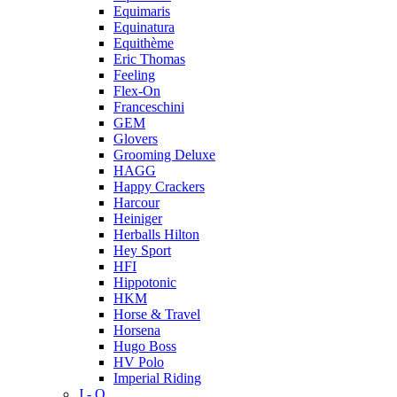
Equimaris
Equinatura
Equithème
Eric Thomas
Feeling
Flex-On
Franceschini
GEM
Glovers
Grooming Deluxe
HAGG
Happy Crackers
Harcour
Heiniger
Herballs Hilton
Hey Sport
HFI
Hippotonic
HKM
Horse & Travel
Horsena
Hugo Boss
HV Polo
Imperial Riding
J - O