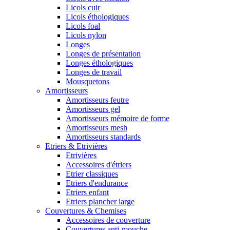
Licols cuir
Licols éthologiques
Licols foal
Licols nylon
Longes
Longes de présentation
Longes éthologiques
Longes de travail
Mousquetons
Amortisseurs
Amortisseurs feutre
Amortisseurs gel
Amortisseurs mémoire de forme
Amortisseurs mesh
Amortisseurs standards
Etriers & Etrivières
Etrivières
Accessoires d'étriers
Etrier classiques
Etriers d'endurance
Etriers enfant
Etriers plancher large
Couvertures & Chemises
Accessoires de couverture
Couvertures anti-mouche