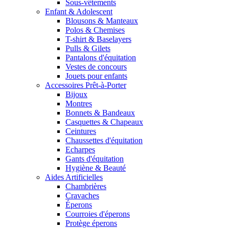
Sous-vêtements
Enfant & Adolescent
Blousons & Manteaux
Polos & Chemises
T-shirt & Baselayers
Pulls & Gilets
Pantalons d'équitation
Vestes de concours
Jouets pour enfants
Accessoires Prêt-à-Porter
Bijoux
Montres
Bonnets & Bandeaux
Casquettes & Chapeaux
Ceintures
Chaussettes d'équitation
Echarpes
Gants d'équitation
Hygiène & Beauté
Aides Artificielles
Chambrières
Cravaches
Éperons
Courroies d'éperons
Protège éperons