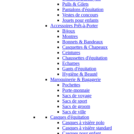
Pulls & Gilets
Pantalons d'équitation
Vestes de concours
Jouets pour enfants
Accessoires Prêt-à-Porter
Bijoux
Montres
Bonnets & Bandeaux
Casquettes & Chapeaux
Ceintures
Chaussettes d'équitation
Echarpes
Gants d'équitation
Hygiène & Beauté
Maroquinerie & Bagagerie
Pochettes
Porte-monnaie
Sacs de voyage
Sacs de sport
Sacs de groom
Sacs de ville
Casques d'équitation
Casques à visière polo
Casques à visière standard
Casques pour enfant