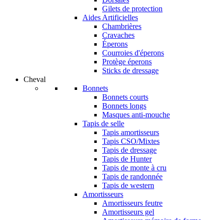
Gilets de protection
Aides Artificielles
Chambrières
Cravaches
Éperons
Courroies d'éperons
Protège éperons
Sticks de dressage
Cheval
Bonnets
Bonnets courts
Bonnets longs
Masques anti-mouche
Tapis de selle
Tapis amortisseurs
Tapis CSO/Mixtes
Tapis de dressage
Tapis de Hunter
Tapis de monte à cru
Tapis de randonnée
Tapis de western
Amortisseurs
Amortisseurs feutre
Amortisseurs gel