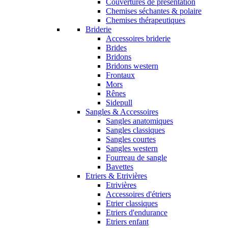
Couvertures de présentation
Chemises séchantes & polaire
Chemises thérapeutiques
Briderie
Accessoires briderie
Brides
Bridons
Bridons western
Frontaux
Mors
Rênes
Sidepull
Sangles & Accessoires
Sangles anatomiques
Sangles classiques
Sangles courtes
Sangles western
Fourreau de sangle
Bavettes
Etriers & Etrivières
Etrivières
Accessoires d'étriers
Etrier classiques
Etriers d'endurance
Etriers enfant