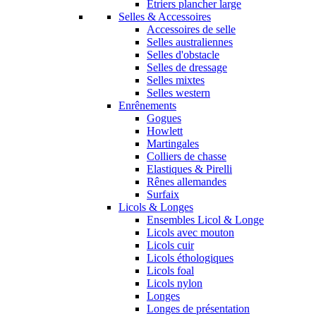
Etriers plancher large
Selles & Accessoires
Accessoires de selle
Selles australiennes
Selles d'obstacle
Selles de dressage
Selles mixtes
Selles western
Enrênements
Gogues
Howlett
Martingales
Colliers de chasse
Elastiques & Pirelli
Rênes allemandes
Surfaix
Licols & Longes
Ensembles Licol & Longe
Licols avec mouton
Licols cuir
Licols éthologiques
Licols foal
Licols nylon
Longes
Longes de présentation