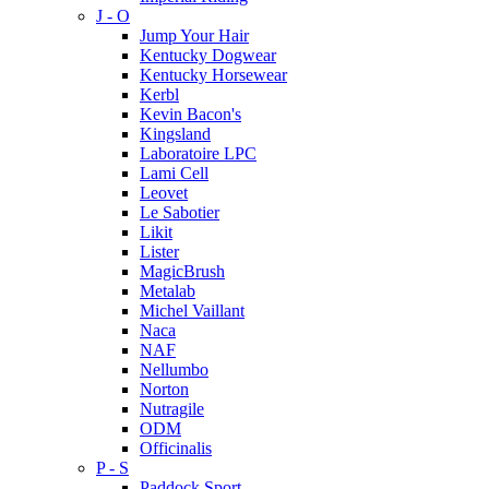
J - O
Jump Your Hair
Kentucky Dogwear
Kentucky Horsewear
Kerbl
Kevin Bacon's
Kingsland
Laboratoire LPC
Lami Cell
Leovet
Le Sabotier
Likit
Lister
MagicBrush
Metalab
Michel Vaillant
Naca
NAF
Nellumbo
Norton
Nutragile
ODM
Officinalis
P - S
Paddock Sport