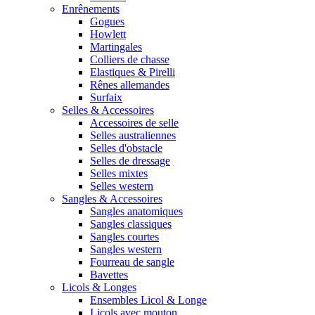
Enrênements
Gogues
Howlett
Martingales
Colliers de chasse
Elastiques & Pirelli
Rênes allemandes
Surfaix
Selles & Accessoires
Accessoires de selle
Selles australiennes
Selles d'obstacle
Selles de dressage
Selles mixtes
Selles western
Sangles & Accessoires
Sangles anatomiques
Sangles classiques
Sangles courtes
Sangles western
Fourreau de sangle
Bavettes
Licols & Longes
Ensembles Licol & Longe
Licols avec mouton