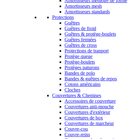
Amortisseurs mémoire de forme
Amortisseurs mesh
Amortisseurs standards
Protections
Guêtres
Guêtres de froid
Guêtres & protège-boulets
Guêtres fermées
Guêtres de cross
Protections de tranport
Protège queue
Protège-boulets
Protèges paturons
Bandes de polo
Bandes & guêtres de repos
Cotons américains
Cloches
Couvertures & Chemises
Accessoires de couverture
Couvertures anti-mouche
Couvertures d'extérieur
Couvertures de box
Couvertures de marcheur
Couvre-cou
Couvre-reins