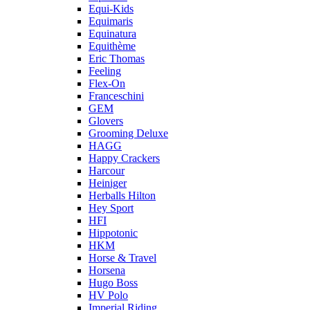
Equi-Kids
Equimaris
Equinatura
Equithème
Eric Thomas
Feeling
Flex-On
Franceschini
GEM
Glovers
Grooming Deluxe
HAGG
Happy Crackers
Harcour
Heiniger
Herballs Hilton
Hey Sport
HFI
Hippotonic
HKM
Horse & Travel
Horsena
Hugo Boss
HV Polo
Imperial Riding