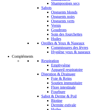
Shampooings secs
Sabots
Onguents blonds
Onguents noirs
Onguents verts
Vernis
Goudrons
Soin des fourchettes
Huiles
Oreilles & Yeux & Naseaux
Commissures des lèvres
Hygiène yeux & naseaux
Compléments
Respiration
Emphysème
Appareil respiratoire
Digestion & Drainage
Foie & Reins
Soutien immunitaire
Flore intestinale
Fourbure
Sabot & Derme & Poil
Biotine
Dermite estivale
Huiles