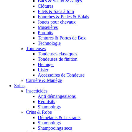
Bacs & Seaux & Auges
Clôtures
Filets & Sacs à foin
Fourches & Pelles & Balais
Jouets pour chevaux
Muselières
Produits
Tentures & Portes de Box
Technologie
Tondeuses
Tondeuses classiques
Tondeuses de finition
Heiniger
Lister
Accessoires de Tondeuse
Carrière & Manège
Soins
Insecticides
Anti-démangeaisons
Répulsifs
Shampoings
Crins & Robe
Démêlants & Lustrants
Shampoings
Shampooings secs