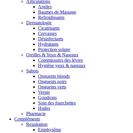
Articulations
Argiles
Baumes de Massage
Refroidissants
Dermatologie
Cicatrisants
Crevasses
Désinfectants
Hydratants
Protection solaire
Oreilles & Yeux & Naseaux
Commissures des lèvres
Hygiène yeux & naseaux
Sabots
Onguents blonds
Onguents noirs
Onguents verts
Vernis
Goudrons
Soin des fourchettes
Huiles
Pharmacie
Compléments
Respiration
Emphysème