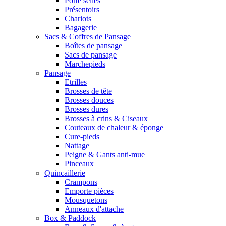
Porte selles
Présentoirs
Chariots
Bagagerie
Sacs & Coffres de Pansage
Boîtes de pansage
Sacs de pansage
Marchepieds
Pansage
Etrilles
Brosses de tête
Brosses douces
Brosses dures
Brosses à crins & Ciseaux
Couteaux de chaleur & éponge
Cure-pieds
Nattage
Peigne & Gants anti-mue
Pinceaux
Quincaillerie
Crampons
Emporte pièces
Mousquetons
Anneaux d'attache
Box & Paddock