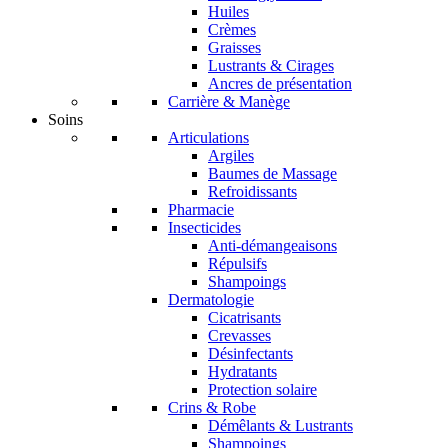
Huiles
Crèmes
Graisses
Lustrants & Cirages
Ancres de présentation
Carrière & Manège
Soins
Articulations
Argiles
Baumes de Massage
Refroidissants
Pharmacie
Insecticides
Anti-démangeaisons
Répulsifs
Shampoings
Dermatologie
Cicatrisants
Crevasses
Désinfectants
Hydratants
Protection solaire
Crins & Robe
Démêlants & Lustrants
Shampoings