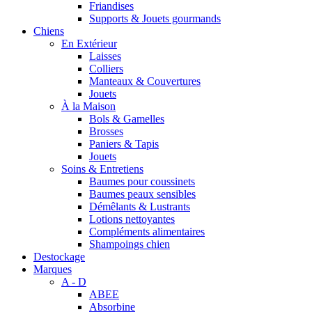
Friandises
Supports & Jouets gourmands
Chiens
En Extérieur
Laisses
Colliers
Manteaux & Couvertures
Jouets
À la Maison
Bols & Gamelles
Brosses
Paniers & Tapis
Jouets
Soins & Entretiens
Baumes pour coussinets
Baumes peaux sensibles
Démêlants & Lustrants
Lotions nettoyantes
Compléments alimentaires
Shampoings chien
Destockage
Marques
A - D
ABEE
Absorbine