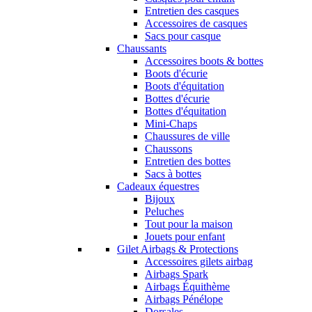
Entretien des casques
Accessoires de casques
Sacs pour casque
Chaussants
Accessoires boots & bottes
Boots d'écurie
Boots d'équitation
Bottes d'écurie
Bottes d'équitation
Mini-Chaps
Chaussures de ville
Chaussons
Entretien des bottes
Sacs à bottes
Cadeaux équestres
Bijoux
Peluches
Tout pour la maison
Jouets pour enfant
Gilet Airbags & Protections
Accessoires gilets airbag
Airbags Spark
Airbags Équithème
Airbags Pénélope
Dorsales