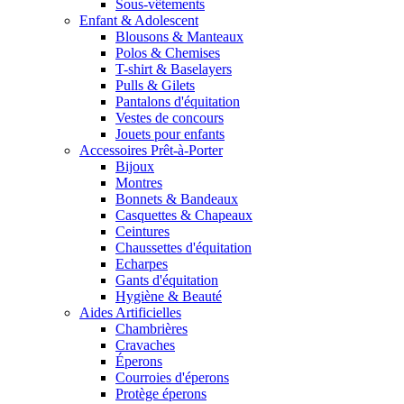
Sous-vêtements
Enfant & Adolescent
Blousons & Manteaux
Polos & Chemises
T-shirt & Baselayers
Pulls & Gilets
Pantalons d'équitation
Vestes de concours
Jouets pour enfants
Accessoires Prêt-à-Porter
Bijoux
Montres
Bonnets & Bandeaux
Casquettes & Chapeaux
Ceintures
Chaussettes d'équitation
Echarpes
Gants d'équitation
Hygiène & Beauté
Aides Artificielles
Chambrières
Cravaches
Éperons
Courroies d'éperons
Protège éperons