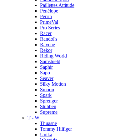
Paillettes Attitude
Pénélope
Perrin
PrimeVal
Pro Series
Racer
Randol's
Ravene
Rekor
Riding World
Samshield
Saphir
Sapo
Seaver
Silky Motion
Smoon
Spark
Sprenger
Stübben
Supreme
T - W
Thuasne
Tommy Hilfiger
Unika