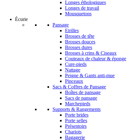
Longes éthologiques
Longes de travail
Mousquetons
Écurie
Pansage
Etrilles
Brosses de tête
Brosses douces
Brosses dures
Brosses à crins & Ciseaux
Couteaux de chaleur & éponge
Cure-pieds
Nattage
Peigne & Gants anti-mue
Pinceaux
Sacs & Coffres de Pansage
Boîtes de pansage
Sacs de pansage
Marchepieds
Supports & Rangements
Porte brides
Porte selles
Présentoirs
Chariots
Bagagerie