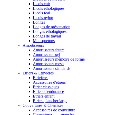
Licols cuir
Licols éthologiques
Licols foal
Licols nylon
Longes
Longes de présentation
Longes éthologiques
Longes de travail
Mousquetons
Amortisseurs
Amortisseurs feutre
Amortisseurs gel
Amortisseurs mémoire de forme
Amortisseurs mesh
Amortisseurs standards
Etriers & Etrivières
Etrivières
Accessoires d'étriers
Etrier classiques
Etriers d'endurance
Etriers enfant
Etriers plancher large
Couvertures & Chemises
Accessoires de couverture
Couvertures anti-mouche