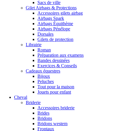
Sacs de ville
Gilet Airbags & Protections
Accessoires gilets airbag
Airbags Spark
Airbags Équithème
Airbags Pénélope
Dorsales
Gilets de protection
Librairie
Roman
Préparation aux examens
Bandes dessinées
Exercices & Conseils
Cadeaux équestres
Bijoux
Peluches
Tout pour la maison
Jouets pour enfant
Cheval
Briderie
Accessoires briderie
Brides
Bridons
Bridons western
Frontaux