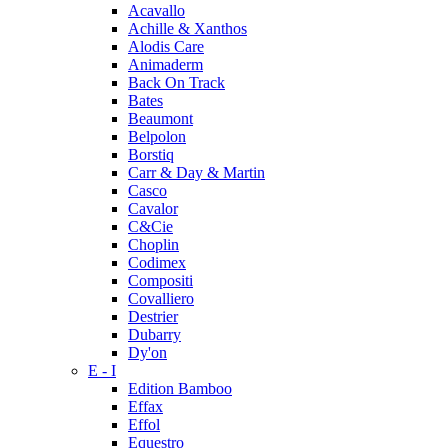
Acavallo
Achille & Xanthos
Alodis Care
Animaderm
Back On Track
Bates
Beaumont
Belpolon
Borstiq
Carr & Day & Martin
Casco
Cavalor
C&Cie
Choplin
Codimex
Compositi
Covalliero
Destrier
Dubarry
Dy'on
E - I
Edition Bamboo
Effax
Effol
Equestro