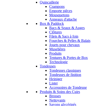
Quincaillerie
Crampons
Emporte pièces
Mousquetons
Anneaux d'attache
Box & Paddock
Bacs & Seaux & Auges
Clôtures
Filets & Sacs à foin
Fourches & Pelles & Balais
Jouets pour chevaux
Muselières
Produits
Tentures & Portes de Box
Technologie
Tondeuses
Tondeuses classiques
Tondeuses de finition
Heiniger
Lister
Accessoires de Tondeuse
Produits & Soins des Cuirs
Brosses
Nettoyants
Savons glycérinés